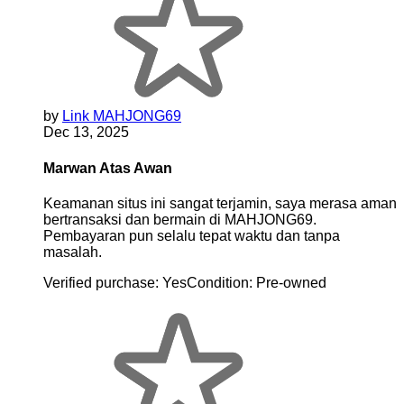
by
Link MAHJONG69
Dec 13, 2025
Marwan Atas Awan
Keamanan situs ini sangat terjamin, saya merasa aman
bertransaksi dan bermain di MAHJONG69.
Pembayaran pun selalu tepat waktu dan tanpa
masalah.
Verified purchase:
Yes
Condition:
Pre-owned