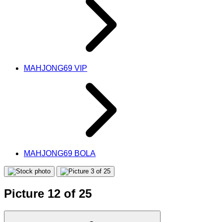
MAHJONG69 VIP
MAHJONG69 BOLA
Picture 12 of 25