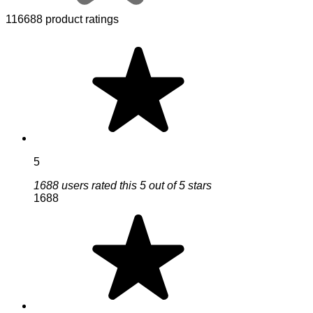
116688 product ratings
5
1688 users rated this 5 out of 5 stars
1688