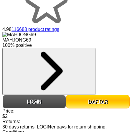
4.98
116688 product ratings
MAHJONG69
100% positive
LOGIN
DAFTAR
Price:
$2
Returns:
30 days returns
.
LOGINer pays for return shipping
.