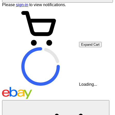
Please
sign-in
to view notifications.
Expand Cart
Loading...