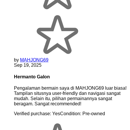
by
MAHJONG69
Sep 19, 2025
Hermanto Galon
Pengalaman bermain saya di MAHJONG69 luar biasa!
Tampilan situsnya user-friendly dan navigasi sangat
mudah. Selain itu, pilihan permainannya sangat
beragam. Sangat recommended!
Verified purchase:
Yes
Condition:
Pre-owned