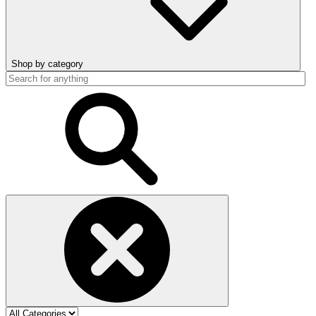
Shop by category