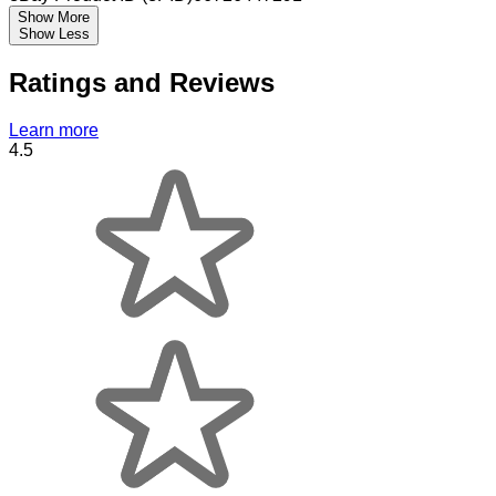
Show More
Show Less
Ratings and Reviews
Learn more
4.5