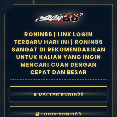
RONIN86 | LINK LOGIN
TERBARU HARI INI | RONIN86
SANGAT DI REKOMENDASIKAN
UNTUK KALIAN YANG INGIN
MENCARI CUAN DENGAN
CEPAT DAN BESAR
🔥 DAFTAR RONIN86
🔐 LOGIN RONIN86