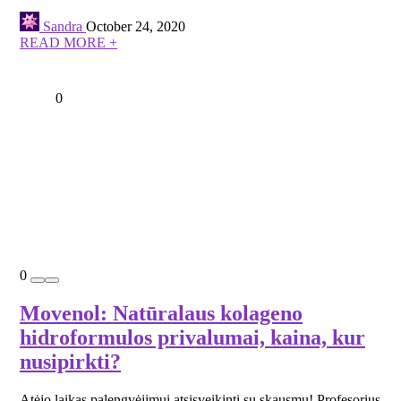
Sandra
October 24, 2020
READ MORE +
0
0
Movenol: Natūralaus kolageno
hidroformulos privalumai, kaina, kur
nusipirkti?
Atėjo laikas palengvėjimui atsisveikinti su skausmu! Profesorius