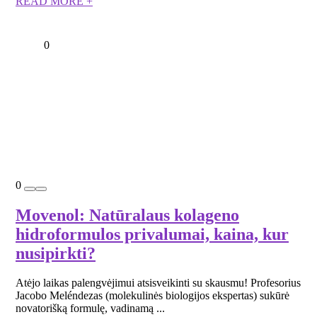
READ MORE +
0
0
Movenol: Natūralaus kolageno
hidroformulos privalumai, kaina, kur
nusipirkti?
Atėjo laikas palengvėjimui atsisveikinti su skausmu! Profesorius
Jacobo Meléndezas (molekulinės biologijos ekspertas) sukūrė
novatorišką formulę, vadinamą ...