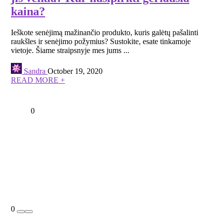
kaina?
Ieškote senėjimą mažinančio produkto, kuris galėtų pašalinti
raukšles ir senėjimo požymius? Sustokite, esate tinkamoje
vietoje. Šiame straipsnyje mes jums ...
Sandra
October 19, 2020
READ MORE +
0
0