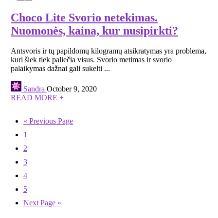
Choco Lite Svorio netekimas.
Nuomonės, kaina, kur nusipirkti?
Antsvoris ir tų papildomų kilogramų atsikratymas yra problema,
kuri šiek tiek paliečia visus. Svorio metimas ir svorio
palaikymas dažnai gali sukelti ...
Sandra
October 9, 2020
READ MORE +
« Previous Page
1
2
3
4
5
Next Page »