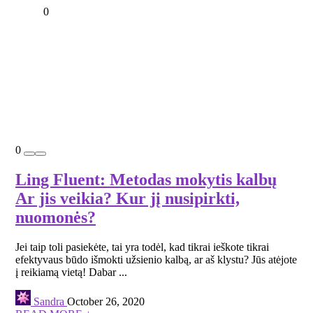
0
0
Ling Fluent: Metodas mokytis kalbų
Ar jis veikia? Kur jį nusipirkti,
nuomonės?
Jei taip toli pasiekėte, tai yra todėl, kad tikrai ieškote tikrai
efektyvaus būdo išmokti užsienio kalbą, ar aš klystu? Jūs atėjote
į reikiamą vietą! Dabar ...
Sandra
October 26, 2020