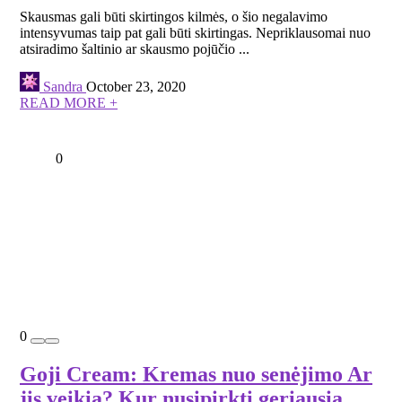
Skausmas gali būti skirtingos kilmės, o šio negalavimo
intensyvumas taip pat gali būti skirtingas. Nepriklausomai nuo
atsiradimo šaltinio ar skausmo pojūčio ...
Sandra
October 23, 2020
READ MORE +
0
0
Goji Cream: Kremas nuo senėjimo Ar
jis veikia? Kur nusipirkti geriausia