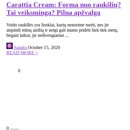
Carattia Cream: Forma nuo raukšlių?
Tai veiksminga? Pilna apžvalga
Veido raukšlės yra ženklai, kurių nenorime turėti, nes jie
atspindi mūsų amžių ir netgi gali mums pridėti šiek tiek metų,
bėgant laikui, jie neišvengiamai ...
Sandra
October 15, 2020
READ MORE +
0
0